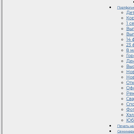
Портфоли
Дет
Кор
1 с
Вып
Вып
14 
23 
8 м
Гор
Де
Выс
Но
Нов
Отк
Оф
Рек
Сва
Спо
Фот
Хэл
Юб
Печать на
Семинар