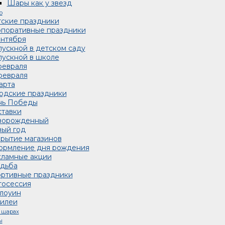
Шары как у звезд
о
ские праздники
поративные праздники
ентября
ускной в детском саду
ускной в школе
февраля
февраля
арта
одские праздники
нь Победы
тавки
ворожденный
ый год
рытие магазинов
ормление дня рождения
ламные акции
дьба
ртивные праздники
осессия
лоуин
илеи
 шарах
ы