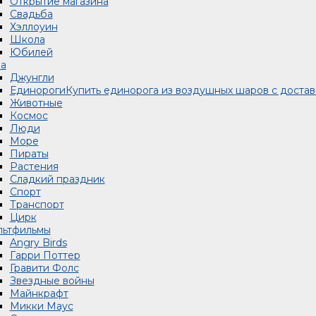
Открытие магазина
Свадьба
Хэллоуин
Школа
Юбилей
а
Джунгли
Единороги
Купить единорога из воздушных шаров с доста
Животные
Космос
Люди
Море
Пираты
Растения
Сладкий праздник
Спорт
Транспорт
Цирк
льтфильмы
Angry Birds
Гарри Поттер
Гравити Фолс
Звездные войны
Майнкрафт
Микки Маус