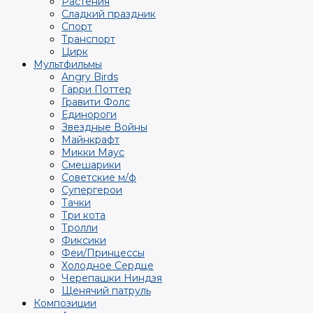
Растения
Сладкий праздник
Спорт
Транспорт
Цирк
Мультфильмы
Angry Birds
Гарри Поттер
Гравити Фолс
Единороги
Звездные Войны
Майнкрафт
Микки Маус
Смешарики
Советские м/ф
Супергерои
Тачки
Три кота
Тролли
Фиксики
Феи/Принцессы
Холодное Сердце
Черепашки Ниндзя
Щенячий патруль
Композиции