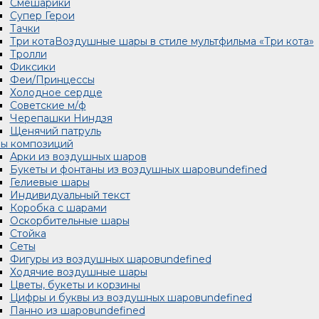
Смешарики
Супер Герои
Тачки
Три кота
Воздушные шары в стиле мультфильма «Три кота»
Тролли
Фиксики
Феи/Принцессы
Холодное сердце
Советские м/ф
Черепашки Ниндзя
Щенячий патруль
ы композиций
Арки из воздушных шаров
Букеты и фонтаны из воздушных шаров
undefined
Гелиевые шары
Индивидуальный текст
Коробка с шарами
Оскорбительные шары
Стойка
Сеты
Фигуры из воздушных шаров
undefined
Ходячие воздушные шары
Цветы, букеты и корзины
Цифры и буквы из воздушных шаров
undefined
Панно из шаров
undefined