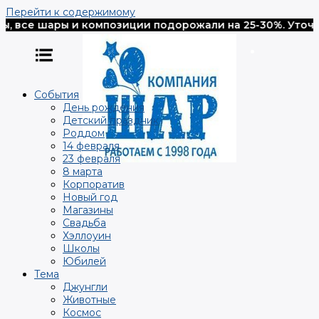
Перейти к содержимому
 шары и композиции подорожали на 25-30%. Уточняйте п
События
День рождения
Детский праздник
Роддом
14 февраля
23 февраля
8 марта
Корпоратив
Новый год
Магазины
Свадьба
Хэллоуин
Школы
Юбилей
Тема
Джунгли
Животные
Космос