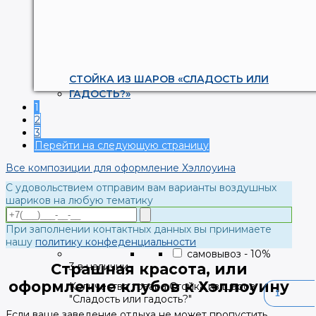
СТОЙКА ИЗ ШАРОВ «СЛАДОСТЬ ИЛИ
ГАДОСТЬ?»
1
2
3
Перейти на следующую страницу
Все композиции для оформление Хэллоуина
С удовольствием отправим вам варианты воздушных
шариков на любую тематику
При заполнении контактных данных вы принимаете
нашу
политику конфеденциальности
самовывоз
-
10
%
3 в наличии
Страшная красота, или
оформление клубов к Хэллоуину
Количество товара Стойка из шаров
"Сладость или гадость?"
Если ваше заведение отдыха не может пропустить