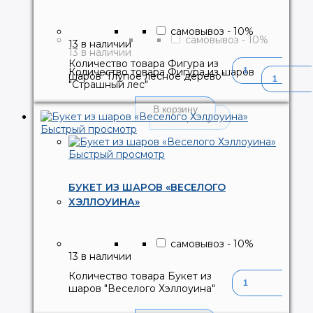
самовывоз
-
10
%
самовывоз
-
10
%
13 в наличии
13 в наличии
Количество товара Фигура из
Количество товара Фигура из шаров
шаров "Глупое лесное дерево"
"Страшный лес"
В корзину
В корзину
Быстрый просмотр
Быстрый просмотр
БУКЕТ ИЗ ШАРОВ «ВЕСЕЛОГО
ХЭЛЛОУИНА»
самовывоз
-
10
%
13 в наличии
Количество товара Букет из
шаров "Веселого Хэллоуина"