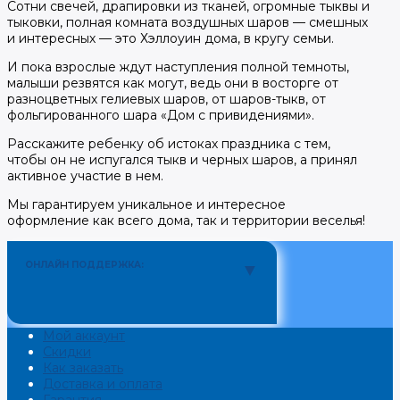
Сотни свечей, драпировки из тканей, огромные тыквы и
тыковки, полная комната воздушных шаров — смешных
и интересных — это Хэллоуин дома, в кругу семьи.
И пока взрослые ждут наступления полной темноты,
малыши резвятся как могут, ведь они в восторге от
разноцветных гелиевых шаров, от шаров-тыкв, от
фольгированного шара «Дом с привидениями».
Расскажите ребенку об истоках праздника с тем,
чтобы он не испугался тыкв и черных шаров, а принял
активное участие в нем.
Мы гарантируем уникальное и интересное
оформление как всего дома, так и территории веселья!
ОНЛАЙН ПОДДЕРЖКА:
Мой аккаунт
Скидки
Как заказать
Доставка и оплата
Гарантия