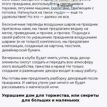
этого праздника, воспользуйтесь светящимися
В корзину
пауками, летучими мышами, скелетами, свисающим с
потолка. Наткнуться на такое «чудо» — еще то
удовольствие! Но это — далеко не все.
Бесконечные гирлянды воздушных шаров на праздник
припасены нами, мы также предлагаем ведьму на
метле, приведения, и прочее, и прочее. Подходя к
своей работе по украшению праздников воздушными
шарами (и не только!) комплексно, мы предлагаем
композиции, созданные из картона, текстиля,
дизайнерской бумаги.
Вечеринка в клубе будет иметь успех, ведь декор-
элементы смогут создать и передать всю атмосферу
злого волшебства, таинства и мрака! Не только
создание и размещение декора входит в нашу работу.
Мы готовы вам предложить разборку декораций после
праздника. И завтра утром уже ничего не будет
рассказывать о магической ночи.
Украшаем дом для торжества, или секреты
для больших и маленьких