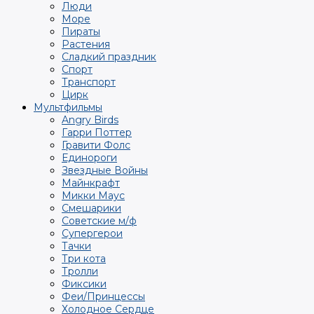
Люди
Море
Пираты
Растения
Сладкий праздник
Спорт
Транспорт
Цирк
Мультфильмы
Angry Birds
Гарри Поттер
Гравити Фолс
Единороги
Звездные Войны
Майнкрафт
Микки Маус
Смешарики
Советские м/ф
Супергерои
Тачки
Три кота
Тролли
Фиксики
Феи/Принцессы
Холодное Сердце