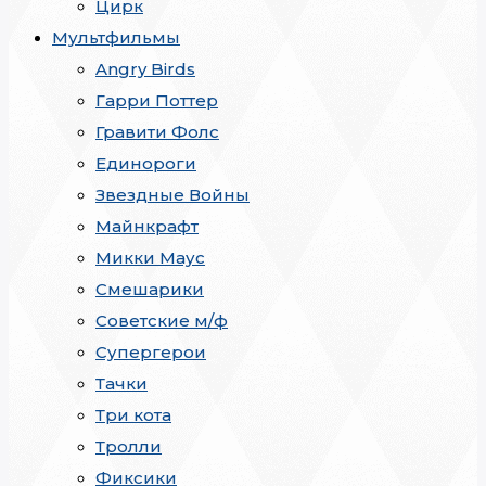
Цирк
Мультфильмы
Angry Birds
Гарри Поттер
Гравити Фолс
Единороги
Звездные Войны
Майнкрафт
Микки Маус
Смешарики
Советские м/ф
Супергерои
Тачки
Три кота
Тролли
Фиксики