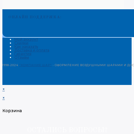
ОНЛАЙН ПОДДЕРЖКА:
Мой аккаунт
Скидки
Как заказать
Доставка и оплата
Гарантия
Отзывы
1998-2024
"КОМПАНИЯ ШАР"
- ОФОРМЛЕНИЕ ВОЗДУШНЫМИ ШАРАМИ И ДОСТ
×
×
Корзина
ОСТАЛИСЬ ВОПРОСЫ?