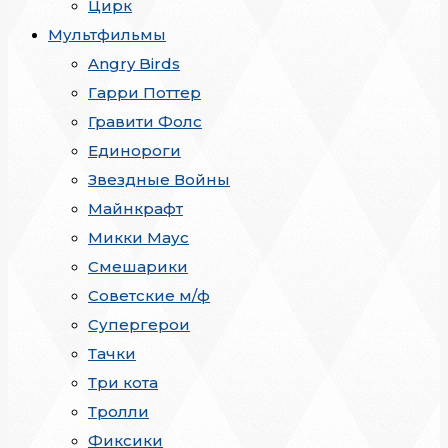
Цирк
Мультфильмы
Angry Birds
Гарри Поттер
Гравити Фолс
Единороги
Звездные Войны
Майнкрафт
Микки Маус
Смешарики
Советские м/ф
Супергерои
Тачки
Три кота
Тролли
Фиксики