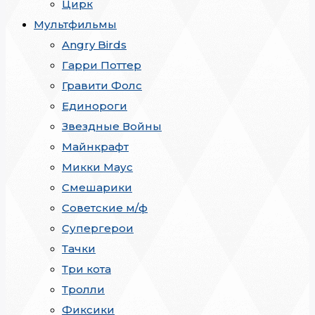
Цирк
Мультфильмы
Angry Birds
Гарри Поттер
Гравити Фолс
Единороги
Звездные Войны
Майнкрафт
Микки Маус
Смешарики
Советские м/ф
Супергерои
Тачки
Три кота
Тролли
Фиксики