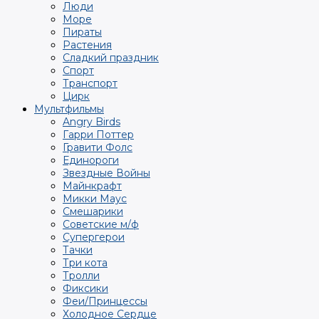
Люди
Море
Пираты
Растения
Сладкий праздник
Спорт
Транспорт
Цирк
Мультфильмы
Angry Birds
Гарри Поттер
Гравити Фолс
Единороги
Звездные Войны
Майнкрафт
Микки Маус
Смешарики
Советские м/ф
Супергерои
Тачки
Три кота
Тролли
Фиксики
Феи/Принцессы
Холодное Сердце