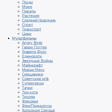
Люди
Море
Пираты
Растения
Сладкий праздник
Спорт
Транспорт
Цирк
Мультфильмы
Angry Birds
Гарри Поттер
Гравити Фолс
Единороги
Звездные Войны
Майнкрафт
Микки Маус
Смешарики
Советские м/ф
Супергерои
Тачки
Три кота
Тролли
Фиксики
Феи/Принцессы
Холодное Сердце