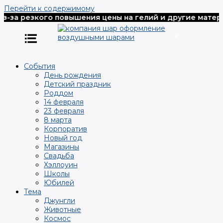
Перейти к содержимому
-за резкого повышения цены на гелий и другие материа
События
День рождения
Детский праздник
Роддом
14 февраля
23 февраля
8 марта
Корпоратив
Новый год
Магазины
Свадьба
Хэллоуин
Школы
Юбилей
Тема
Джунгли
Животные
Космос