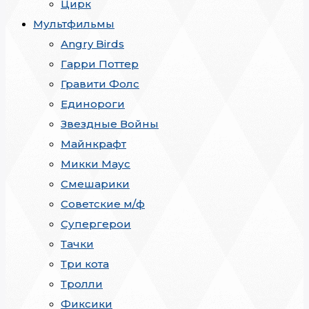
Цирк
Мультфильмы
Angry Birds
Гарри Поттер
Гравити Фолс
Единороги
Звездные Войны
Майнкрафт
Микки Маус
Смешарики
Советские м/ф
Супергерои
Тачки
Три кота
Тролли
Фиксики