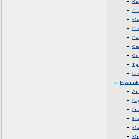
Ко
Л
М
Пи
Ра
Сл
Сп
Тр
Ци
Мультф
An
Га
Гр
Зв
Ма
Ми