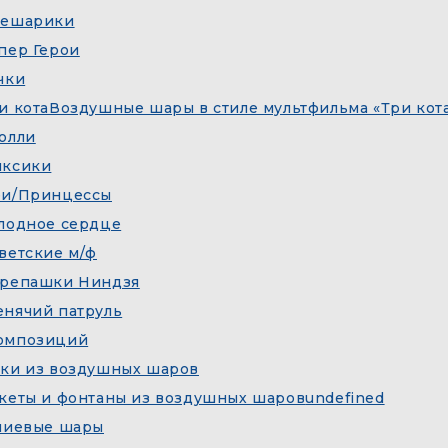
ешарики
пер Герои
чки
и кота
Воздушные шары в стиле мультфильма «Три кот
олли
ксики
и/Принцессы
лодное сердце
ветские м/ф
репашки Ниндзя
нячий патруль
омпозиций
ки из воздушных шаров
кеты и фонтаны из воздушных шаров
undefined
лиевые шары