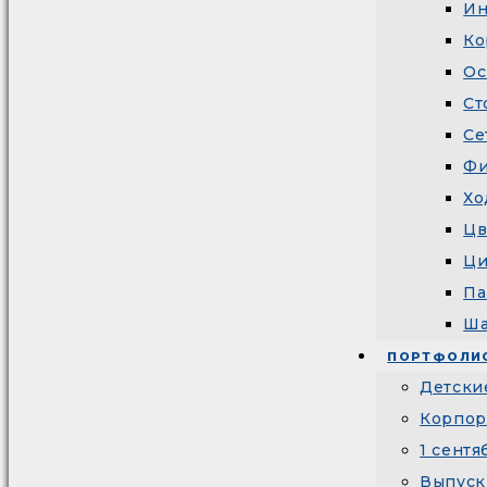
Ин
Ко
Ос
Ст
Се
Фи
Хо
Цв
Ци
Па
Ша
ПОРТФОЛИ
Детски
Корпор
1 сентя
Выпуск