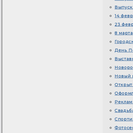
Выпуск
14 февр
23 фев
8 марта
Городс
День П
Выстав
Новор
Новый 
Открыт
Оформл
Реклам
Свадьб
Спорти
Фотосе