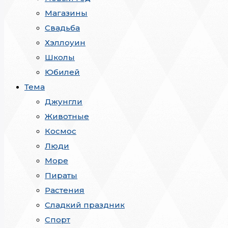
Магазины
Свадьба
Хэллоуин
Школы
Юбилей
Тема
Джунгли
Животные
Космос
Люди
Море
Пираты
Растения
Сладкий праздник
Спорт