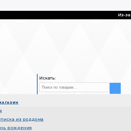
Из-за резког
Искать:
МАГАЗИН
я
писка из роддома
нь рождения