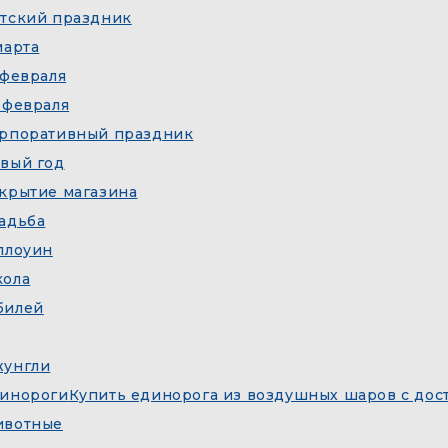
тский праздник
марта
 февраля
 февраля
рпоративный праздник
вый год
крытие магазина
адьба
ллоуин
ола
билей
унгли
инороги
Купить единорога из воздушных шаров с дос
вотные