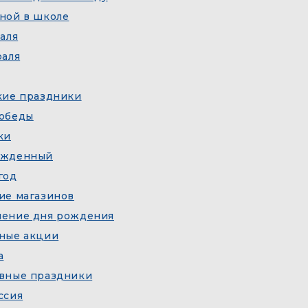
ной в школе
аля
раля
кие праздники
обеды
ки
ожденный
год
ие магазинов
ение дня рождения
ные акции
а
вные праздники
ссия