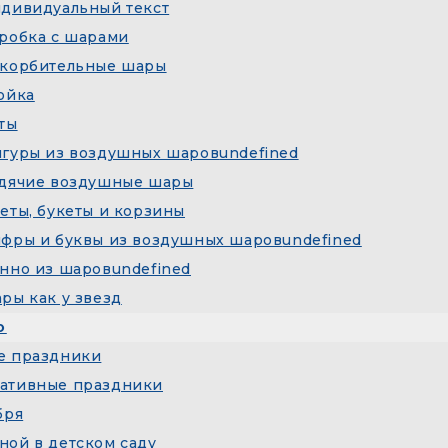
дивидуальный текст
робка с шарами
корбительные шары
ойка
ты
гуры из воздушных шаров
undefined
дячие воздушные шары
еты, букеты и корзины
фры и буквы из воздушных шаров
undefined
нно из шаров
undefined
ры как у звезд
О
е праздники
ативные праздники
бря
ной в детском саду