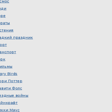
смос
юди
оре
раты
стения
адкий праздник
орт
анспорт
рк
ильмы
gry Birds
рри Поттер
авити Фолс
ездные войны
йнкрафт
кки Маус