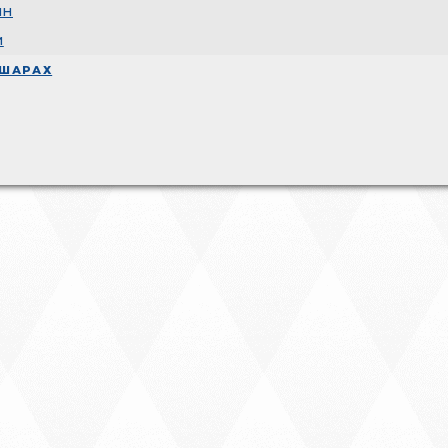
ин
и
 ШАРАХ