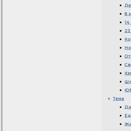
Де
8 
14
23
Ко
Но
От
Св
Хэ
Шк
Ю
Тема
Дж
Ед
Жи