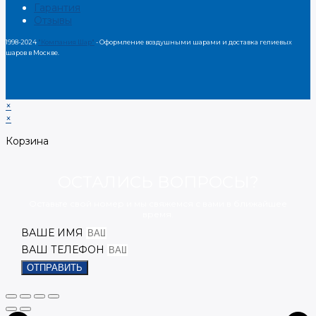
Гарантия
Отзывы
1998-2024
"Компания Шар"
- Оформление воздушными шарами и доставка гелиевых
шаров в Москве.
×
×
Корзина
ОСТАЛИСЬ ВОПРОСЫ?
Оставьте свой номер и мы свяжемся с вами в ближайшее
время.
ВАШЕ ИМЯ
ВАШ ТЕЛЕФОН
ОТПРАВИТЬ