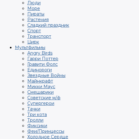
Люди
Море
Пираты
Растения
Сладкий праздник
Спорт
Транспорт
Цирк
Мультфильмы
Angry Birds
Гарри Поттер
Гравити Фолс
Единороги
Звездные Войны
Майнкрафт
Микки Маус
Смешарики
Советские м/ф
Супергерои
Тачки
Три кота
Тролли
Фиксики
Феи/Принцессы
Холодное Сердце