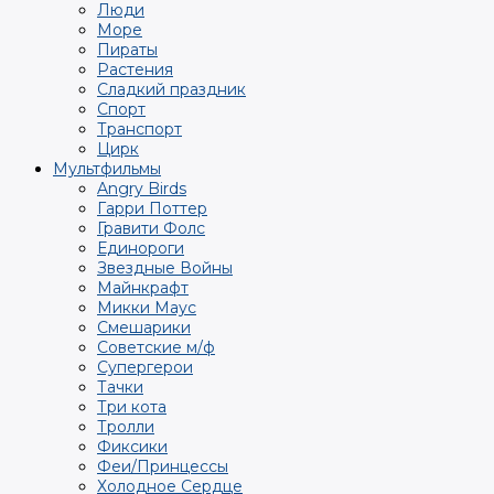
Люди
Море
Пираты
Растения
Сладкий праздник
Спорт
Транспорт
Цирк
Мультфильмы
Angry Birds
Гарри Поттер
Гравити Фолс
Единороги
Звездные Войны
Майнкрафт
Микки Маус
Смешарики
Советские м/ф
Супергерои
Тачки
Три кота
Тролли
Фиксики
Феи/Принцессы
Холодное Сердце