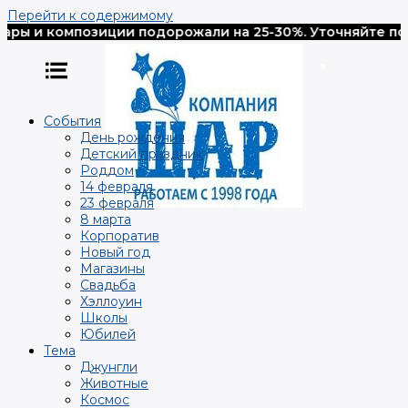
Перейти к содержимому
ры и композиции подорожали на 25-30%. Уточняйте пожа
События
День рождения
Детский праздник
Роддом
14 февраля
23 февраля
8 марта
Корпоратив
Новый год
Магазины
Свадьба
Хэллоуин
Школы
Юбилей
Тема
Джунгли
Животные
Космос